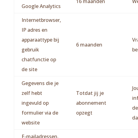
16 maanden
We
Google Analytics
Internetbrowser,
IP adres en
apparaattype bij
Vr
6 maanden
gebruik
be
chatfunctie op
de site
Gegevens die je
Jo
zelf hebt
Totdat jij je
in
ingevuld op
abonnement
de
formulier via de
opzegt
da
website
E-mailadressen,