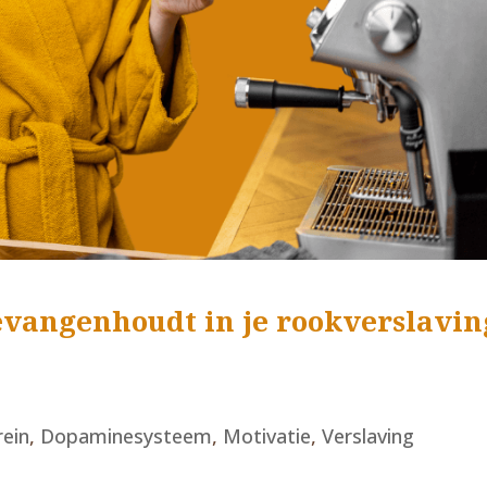
gevangenhoudt in je rookverslavin
rein
,
Dopaminesysteem
,
Motivatie
,
Verslaving