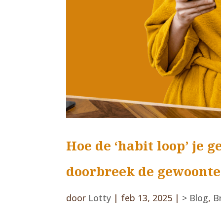
Hoe de ‘habit loop’ je 
doorbreek de gewoonte
door
Lotty
|
feb 13, 2025
|
> Blog
,
B