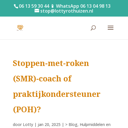
06 13 59 30 44 📱 WhatsApp 06 13 04 98 13
stop@lottyrothuizen.nl
Stoppen-met-roken
(SMR)-coach of
praktijkondersteuner
(POH)?
door
Lotty
|
jan 20, 2025
|
> Blog
,
Hulpmiddelen en